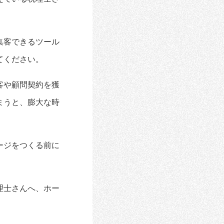
集客できるツール
てください。
客や顧問契約を獲
まうと、膨大な時
ージをつくる前に
理士さんへ、ホー
。