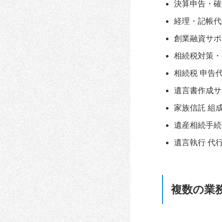
決算申告・確
経理・記帳代
創業融資サポ
相続税対策・
相続税 申告
遺言書作成サ
家族信託 組
遺産相続手続
遺言執行 代
複数の業