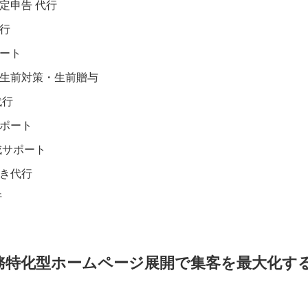
定申告 代行
行
ート
生前対策・生前贈与
代行
ポート
成サポート
き代行
行
務特化型ホームページ展開で集客を最大化す