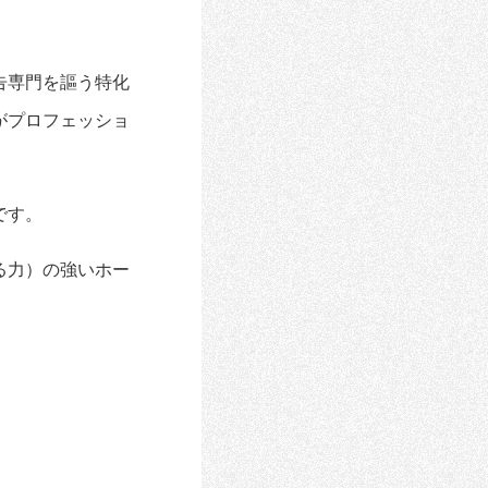
告専門を謳う特化
がプロフェッショ
です。
る力）の強いホー