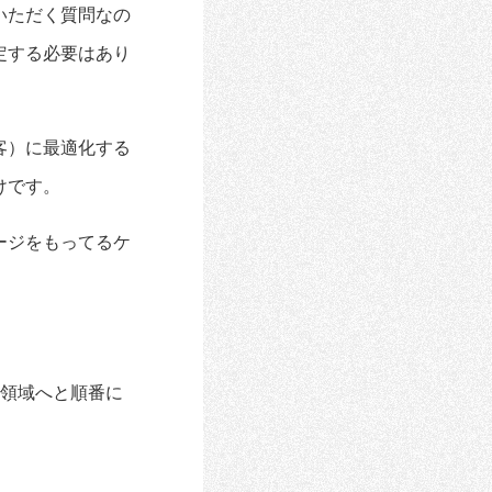
いただく質問なの
定する必要はあり
客）に最適化する
けです。
ージをもってるケ
。
の領域へと順番に