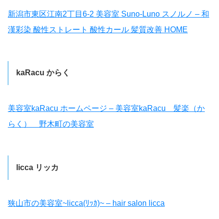
新潟市東区江南2丁目6-2 美容室 Suno-Luno スノルノ – 和
漢彩染 酸性ストレート 酸性カール 髪質改善 HOME
kaRacu からく
美容室kaRacu ホームページ – 美容室kaRacu 髪楽（か
らく） 野木町の美容室
licca リッカ
狭山市の美容室~licca(ﾘｯｶ)~ – hair salon licca