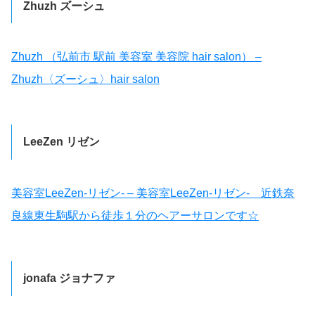
Zhuzh ズーシュ
Zhuzh （弘前市 駅前 美容室 美容院 hair salon） –
Zhuzh〈ズーシュ〉hair salon
LeeZen リゼン
美容室LeeZen-リゼン- – 美容室LeeZen-リゼン- 近鉄奈
良線東生駒駅から徒歩１分のヘアーサロンです☆
jonafa ジョナファ